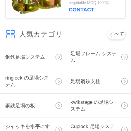
装置のカプラー容易な
negotiable MOQ:1000個
アセンブリ
せ
CONTACT
引
人気カテゴリ
すべて
用
を
足場フレーム システ
鋼鉄足場システム
ム
要
求
ringlock の足場シス
足場鋼鉄支柱
テム
し
て
kwikstage の足場シ
鋼鉄足場の板
ステム
下
さ
ジャッキを水平にす
Cuplock 足場システ