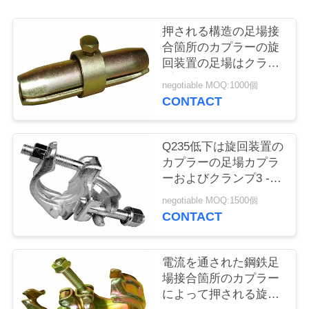
コ
ン
押される構造の足場接
合箇所のカプラーの旋
ト
回装置の足場はクラン
プをピンで止めます
ロ
negotiable MOQ:1000個
CONTACT
ー
ル
Q235低下は旋回装置の
カプラーの足場カプラ
ーおよびクランプ3 - 5
お
寿命年の造りました
negotiable MOQ:1500個
CONTACT
問
い
電流を通された鋼鉄足
合
場接合箇所のカプラー
によって押される旋回
わ