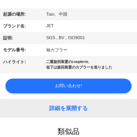
に
つ
起源の場所:
Tian、中国
い
JET
ブランド名:
て
SGS , BV , ISO9001
証明:
モデル番号:
袖カプラー
工
,
ハイライト:
二重旋回装置のcouplerm
低下は旋回装置のカプラーを造りました
場
見
お問い合わせ!
学
詳細を展開する
品
質
類似品