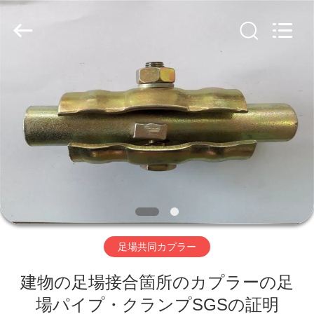
-
2026
Guangzhou
Jet
Scaffold
&
Formwork
System
ホ
Co.,
Ltd..
All
Rights
ー
Reserved.
ム
製
品
足場共同カプラー
私
建物の足場接合箇所のカプラーの足
達
場パイプ・クランプSGSの証明