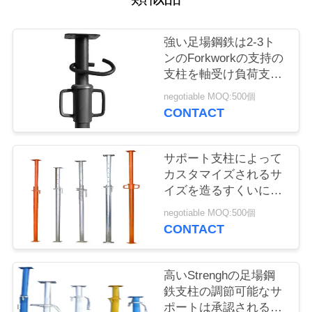
コ
ン
強い足場鋼鉄は2-3ト
ンのForkworkの支持の
ト
支柱を軸受け負荷支え
ロ
ます
negotiable MOQ:500個
CONTACT
ー
ル
サポート支柱によって
カスタマイズされるサ
イズを造るすくいによ
お
って塗られる調節可能
negotiable MOQ:500個
問
な構造の支柱
CONTACT
い
高いStrenghの足場鋼
合
鉄支柱の調節可能なサ
わ
ポートは承認される