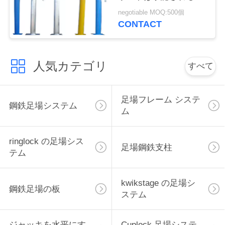
SGSを支えます
せ
negotiable MOQ:500個
CONTACT
引
人気カテゴリ
すべて
用
を
足場フレーム システ
鋼鉄足場システム
要
ム
求
ringlock の足場シス
足場鋼鉄支柱
し
テム
て
kwikstage の足場シ
鋼鉄足場の板
下
ステム
さ
ジャッキを水平にす
Cuplock 足場システ