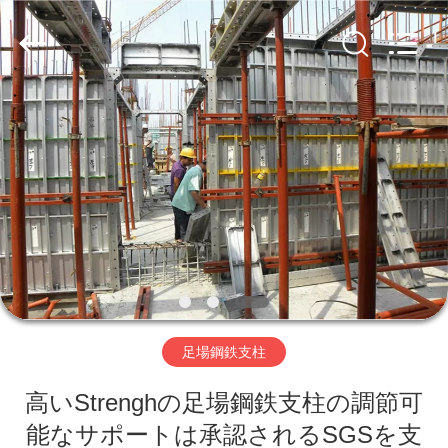
-
2026
Guangzhou
Jet
Scaffold
&
Formwork
System
ホ
Co.,
Ltd..
All
Rights
ー
Reserved.
ム
製
品
足場鋼鉄支柱
私
高いStrenghの足場鋼鉄支柱の調節可
達
能なサポートは承認されるSGSを支