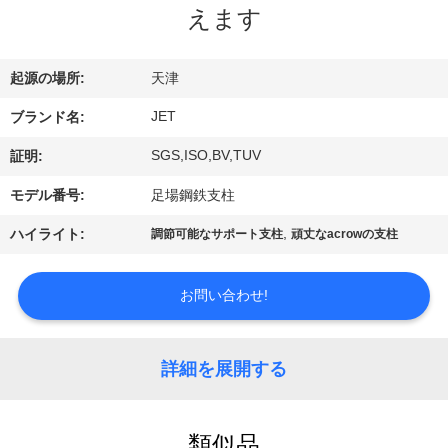
に
えます
つ
い
起源の場所:
天津
て
JET
ブランド名:
SGS,ISO,BV,TUV
証明:
工
モデル番号:
足場鋼鉄支柱
場
,
ハイライト:
調節可能なサポート支柱
頑丈なacrowの支柱
見
お問い合わせ!
学
詳細を展開する
品
質
類似品