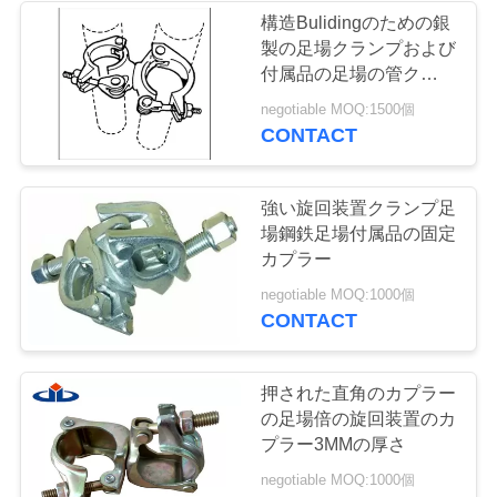
構造Bulidingのための銀
せ
製の足場クランプおよび
付属品の足場の管クラン
プ
引
negotiable MOQ:1500個
CONTACT
用
を
強い旋回装置クランプ足
場鋼鉄足場付属品の固定
要
カプラー
求
negotiable MOQ:1000個
CONTACT
し
て
押された直角のカプラー
下
の足場倍の旋回装置のカ
プラー3MMの厚さ
さ
negotiable MOQ:1000個