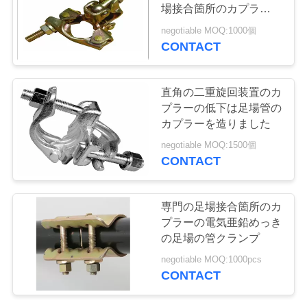
コ
場接合箇所のカプラーの
アルミニウム足場クラン
ン
negotiable MOQ:1000個
プ
CONTACT
ト
ロ
直角の二重旋回装置のカ
プラーの低下は足場管の
ー
カプラーを造りました
ル
negotiable MOQ:1500個
CONTACT
お
専門の足場接合箇所のカ
問
プラーの電気亜鉛めっき
の足場の管クランプ
い
negotiable MOQ:1000pcs
合
CONTACT
わ