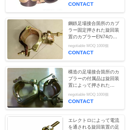
に
CONTACT
つ
い
鋼鉄足場接合箇所のカプ
ラー固定押された旋回装
て
置のカプラーEN74の標
準
negotiable MOQ:1000個
CONTACT
工
場
構造の足場接合箇所のカ
見
プラーの付属品は旋回装
置によって押された二重
学
カプラーを修理しました
negotiable MOQ:1000個
CONTACT
品
質
エレクトロによって電流
を通される旋回装置の足