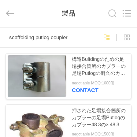
-
2026
Guangzhou
製品
Jet
Scaffold
&
Formwork
System
ホ
Co.,
Ltd..
scaffolding putlog coupler
All
Rights
ー
Reserved.
ム
構造Bulidingのための足
場接合箇所のカプラーの
足場Putlogの耐久のカプ
製
ラー
negotiable MOQ:1000個
品
CONTACT
私
押された足場接合箇所の
カプラーの足場Putlogの
達
カプラー48.3の× 48.3
Mm
negotiable MOQ:1500個