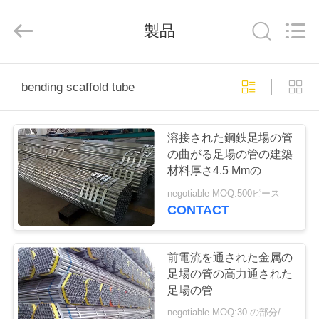
-
2026
Guangzhou
製品
Jet
Scaffold
&
Formwork
System
ホ
Co.,
Ltd..
bending scaffold tube
All
Rights
ー
Reserved.
ム
溶接された鋼鉄足場の管
の曲がる足場の管の建築
材料厚さ4.5 Mmの
製
negotiable MOQ:500ピース
品
CONTACT
私
前電流を通された金属の
足場の管の高力通された
達
足場の管
negotiable MOQ:30 の部分/部分