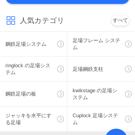
い
人気カテゴリ
すべて
地
図
足場フレーム システ
鋼鉄足場システム
ム
PRIVACY
ringlock の足場シス
POLICY
足場鋼鉄支柱
テム
kwikstage の足場シ
鋼鉄足場の板
ステム
ジャッキを水平にす
Cuplock 足場システ
る足場
ム