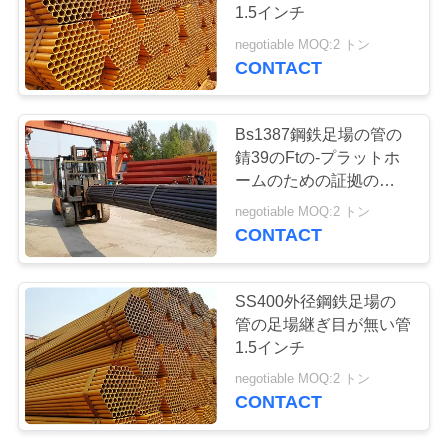
コ
1.5インチ
ン
negotiable MOQ:2 トン
CONTACT
ト
ロ
Bs1387鋼鉄足場の管の
錆39のFtの-プラットホ
ー
ームのための証拠の鋼管
の足場
ル
negotiable MOQ:2 トン
CONTACT
お
SS400外径鋼鉄足場の
問
管の足場継ぎ目が無い管
1.5インチ
い
negotiable MOQ:2 トン
合
CONTACT
わ