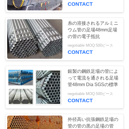
に
CONTACT
つ
い
糸の溶接されるアルミニ
ウム管の足場48mm足場
て
の管の電子抵抗
negotiable MOQ:500ピース
CONTACT
工
場
銀製の鋼鉄足場の管によ
見
って電流を通される足場
管48mm Dia SGSの標準
学
negotiable MOQ:500ピース
CONTACT
品
質
外径高い抗張鋼鉄足場の
管の管の黒の足場の管