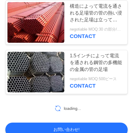
構造によって電流を通さ
せ
れる足場管の管の熱い浸
された足場は立っている
速く分けます
引
negotiable MOQ:30 の部分/部分
CONTACT
用
を
1.5インチによって電流
を通される鋼管の多機能
要
の金属の管の足場
求
negotiable MOQ:500ピース
CONTACT
し
て
loading...
下
さ
お問い合わせ!