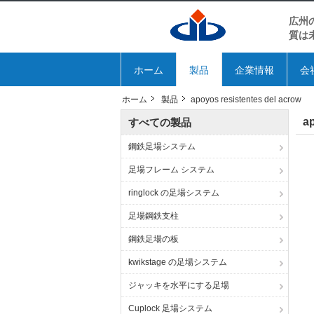
広州
質は
ホーム
製品
企業情報
会
ホーム
製品
apoyos resistentes del acrow
ap
すべての製品
鋼鉄足場システム
足場フレーム システム
ringlock の足場システム
足場鋼鉄支柱
鋼鉄足場の板
kwikstage の足場システム
ジャッキを水平にする足場
Cuplock 足場システム