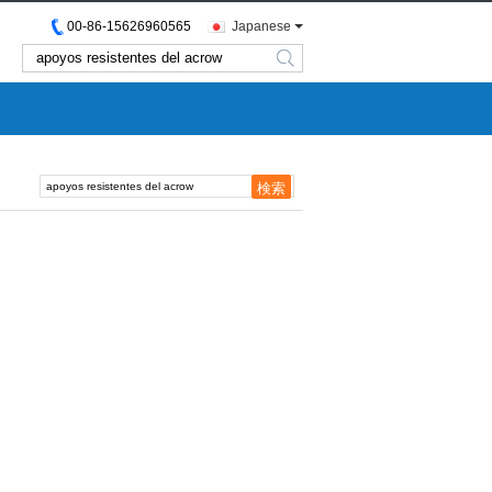
00-86-15626960565
Japanese
search