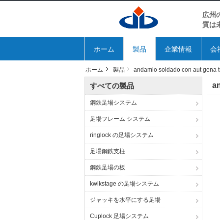
広州
質は
ホーム
製品
企業情報
会
ホーム
製品
andamio soldado con aut gena t
a
すべての製品
鋼鉄足場システム
足場フレーム システム
ringlock の足場システム
足場鋼鉄支柱
鋼鉄足場の板
kwikstage の足場システム
ジャッキを水平にする足場
Cuplock 足場システム